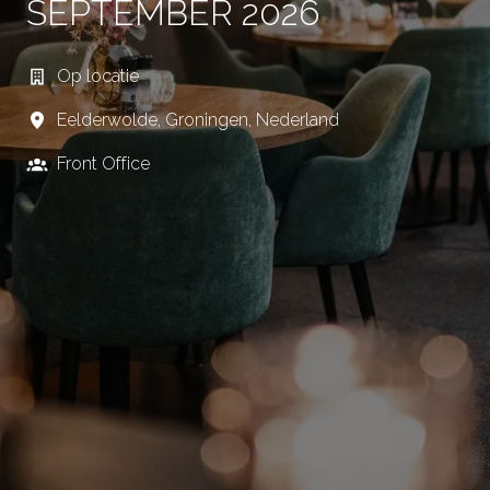
SEPTEMBER 2026
Op locatie
Eelderwolde
,
Groningen
,
Nederland
Front Office