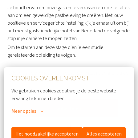
Je houdt ervan om onze gasten te verrassen en doet er alles
aan om een geweldige gastbeleving te creëren. Met jouw
positieve en servicegerichte instelling kijk je ernaar uit om bij
het meest gastvriendelijke hotel van Nederland de volgende
stap in je carrière te mogen zetten.
Om te starten aan deze stage dien je een studie
gerelateerde opleiding te volgen.
Is deze stage precies wat jij zoekt? Solliciteer dan snel via de
COOKIES OVEREENKOMST
oranje knop hieronder! 👇
We gebruiken cookies zodat we je de beste website 
ervaring te kunnen bieden.
Solliciteren
Meer opties
of
Het noodzakelijke accepteren
Alles accepteren