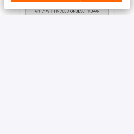
APPLY WITH INDEED
ONBESCHIKBAAR
Cookies bijwerken
Deel vacature
Homepagina
Hotel Groningen - Hoogkerk
Valk Verrast
Privacy